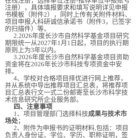
在线注册，选择单位注册
-推荐单位申报账号
注册
）
，具体填报要求和填写说明详见申报
书模板（附件
2），同时上传有关附件材料、
项目申报人科研诚信承诺书（附件3，已签字
的扫描件）等。
2.2026年度长沙市自然科学基金项目研究
期限统一从2027年1月1日起，项目的执行期
原则上为3年以内。
3.2026年度长沙市自然科学基金项目资助
资金将在2026年长沙市科技专项资金中安
排。
4
、学校对合格项目
择优
进行网上推荐，
并从系统中导出推荐项目汇总表，将推荐项
目汇总表行文一式二份
邮寄
至长沙市科学技
术信息研究所企业服务部。
四、注意事项
1、
项目
管理部门选择科技
成果与技术市
场处
；
2、附件为申报书的证明材料,包括：项目
负责人身份证、学位、学历、职称证明，签