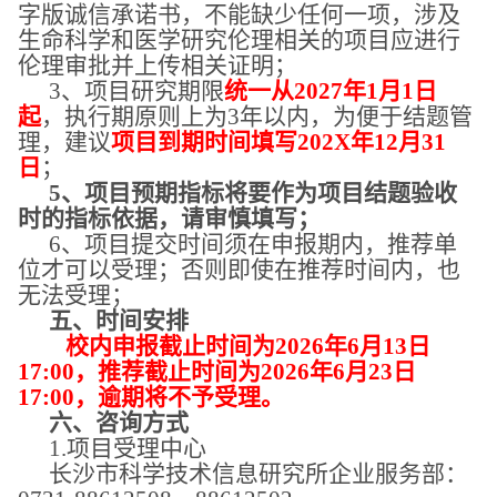
字版
诚信
承诺书
，
不能缺少任何一项
，
涉及
生命科学和医学研究伦理相关的项目应进行
伦理
审批并上传相关证明；
3、项目研究期限
统一从
2027年1月1日
起
，执行期原则上为
3年以内，
为便于结题管
理，建议
项目到期时间填写
202X年12月31
日
；
5、项目预期指标
将
要作为项目结题验收
时的指标依据，请审慎填写；
6、项目提交时间
须
在申报期内，推荐单
位才可以受理；
否则
即使在推荐时间内，也
无法受理；
五、时间安排
校内申报截止时间为
202
6
年
6
月
13
日
17:00，推荐截止时间为202
6
年
6
月
23
日
17:00，逾期将不予受理。
六、咨询方式
1.项目受理中心
长沙市科学技术信息研究所企业服务部：