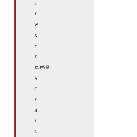
S
T
W
X
Y
Z
助理教授
A
C
F
H
J
L