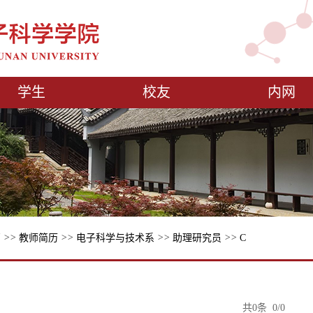
学生
校友
内网
页
>>
教师简历
>>
电子科学与技术系
>>
助理研究员
>>
C
共0条 0/0